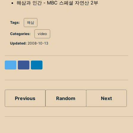
해삼과 인간 - MBC 스페셜 자연산 2부
Tags:
해삼
Categories:
video
Updated:
2008-10-13
Twitter
Facebook
LinkedIn
Previous
Random
Next