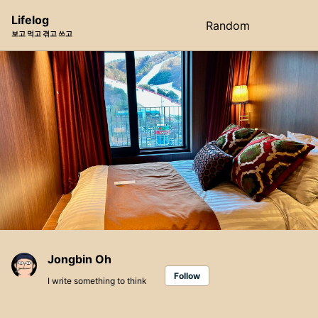
Skip
Skip
Skip
Lifelog
Random
Toggle
to
to
to
보고 먹고 겪고 쓰고
search
primary
content
footer
navigation
Jongbin Oh
Follow
I write something to think