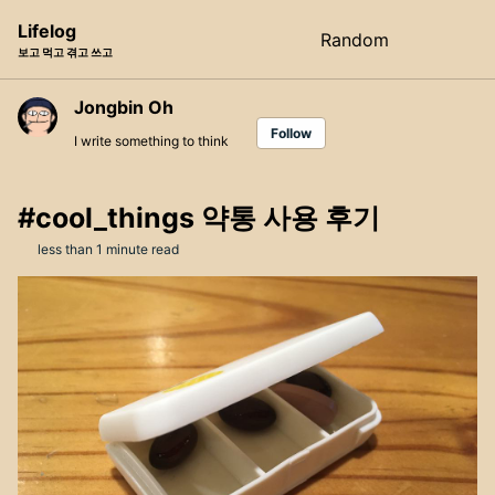
Skip
Skip
Skip
Lifelog
Random
Toggle
to
to
to
보고 먹고 겪고 쓰고
search
primary
content
footer
navigation
Jongbin Oh
Follow
I write something to think
#cool_things 약통 사용 후기
less than 1 minute read