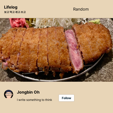
Skip
Skip
Skip
Lifelog
Random
Toggle
to
to
to
보고 먹고 겪고 쓰고
search
primary
content
footer
navigation
Jongbin Oh
Follow
I write something to think