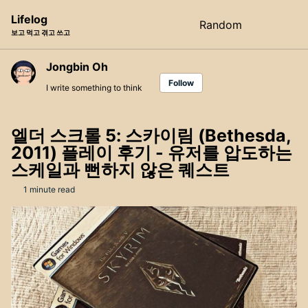
Skip
Skip
Skip
Lifelog
Random
Toggle
to
to
to
보고 먹고 겪고 쓰고
search
primary
content
footer
navigation
Jongbin Oh
Follow
I write something to think
엘더 스크롤 5: 스카이림 (Bethesda,
2011) 플레이 후기 - 유저를 압도하는
스케일과 뻔하지 않은 퀘스트
1 minute read