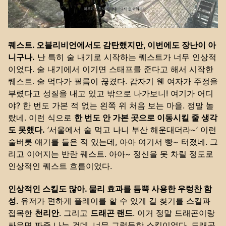
퀘스트. 오블리비언에서도 감탄했지만, 이번에도 장난이 아
니구나.
난 특히 술 내기로 시작하는 퀘스트가 너무 인상적
이었다. 술 내기에서 이기면 스태프를 준다고 해서 시작한
퀘스트. 술 먹다가 필름이 끊겼다. 갑자기 웬 여자가 주정을
부렸다고 성질을 내고 있고 밖으로 나가보니! 여기가 어디
야? 한 번도 가본 적 없는 왼쪽 위 처음 보는 마을. 정말 놀
랐네. 이런 식으로
한 번도 안 가본 곳으로 이동시킬 줄 생각
도 못했다.
’서울에서 술 먹고 나니 부산 해운대더라~’ 이런
술버릇 얘기를 들은 적 있는데, 아아 여기서 빵~ 터졌네. 그
리고 이어지는 반란 퀘스트. 아아~ 정신을 못 차릴 정도로
인상적인 퀘스트 흐름이었다.
인상적인 스킬도 많아. 물리 효과를 듬뿍 사용한 우렁찬 함
성
. 유저가 편하게 플레이를 할 수 있게 길 찾기를 스킬과
접목한
천리안
. 그리고
드래곤 랜드
. 이거 정말 드래곤이랑
싸우면 짜증 나는 건데, 너무 그럴듯한 스킬이었다. 드래곤