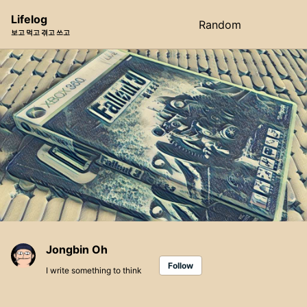
Skip
Skip
Skip
Lifelog
Random
Toggle
to
to
to
보고 먹고 겪고 쓰고
search
primary
content
footer
navigation
Jongbin Oh
Follow
I write something to think