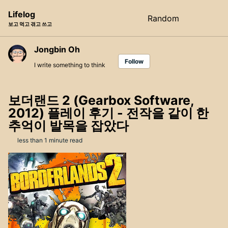
Skip
Skip
Skip
Lifelog
Random
Toggle
to
to
to
보고 먹고 겪고 쓰고
search
primary
content
footer
navigation
Jongbin Oh
Follow
I write something to think
보더랜드 2 (Gearbox Software,
2012) 플레이 후기 - 전작을 같이 한
추억이 발목을 잡았다
less than 1 minute read