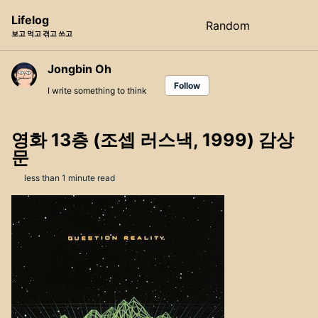
Skip
Skip
Skip
Lifelog
Random
Toggle
to
to
to
보고 먹고 겪고 쓰고
search
primary
content
footer
navigation
Jongbin Oh
Follow
I write something to think
영화 13층 (조셉 러스낵, 1999) 감상
문
less than 1 minute read