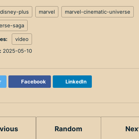
disney-plus
marvel
marvel-cinematic-universe
verse-saga
ies:
video
:
2025-05-10
r
Facebook
LinkedIn
vious
Random
Nex