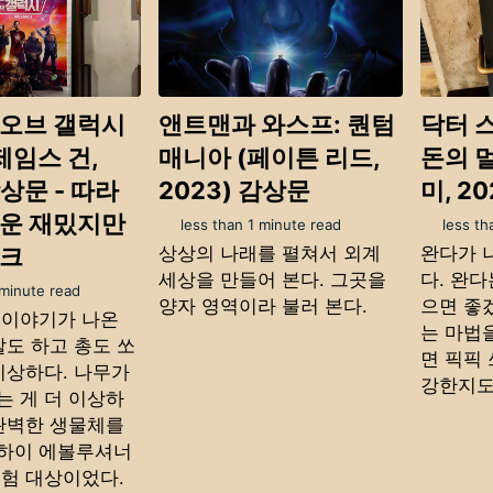
 오브 갤럭시
앤트맨과 와스프: 퀀텀
닥터 
(제임스 건,
매니아 (페이튼 리드,
돈의 
감상문 - 따라
2023) 감상문
미, 2
려운 재밌지만
less than 1 minute read
less th
상상의 나래를 펼쳐서 외계
완다가 
워크
세상을 만들어 본다. 그곳을
다. 완
 minute read
양자 영역이라 불러 본다.
으면 좋겠
 이야기가 나온
는 마법
말도 하고 총도 쏘
면 픽픽
이상하다. 나무가
강한지도
는 게 더 이상하
 완벽한 생물체를
하이 에볼루셔너
실험 대상이었다.