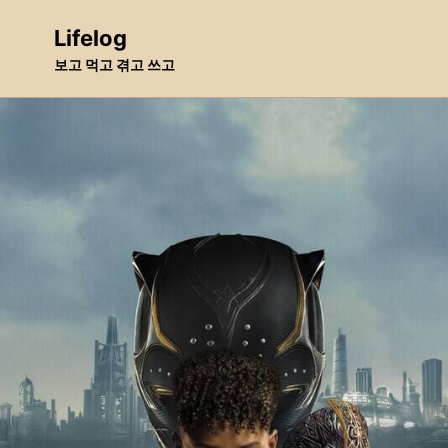
Skip
Skip
Skip
Lifelog
to
to
to
보고 먹고 겪고 쓰고
primary
content
footer
navigation