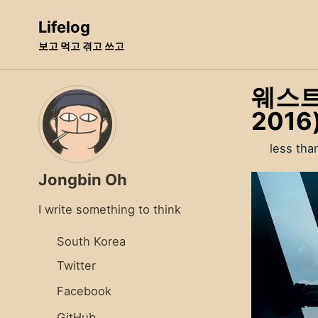
Skip
Skip
Skip
Lifelog
to
to
to
보고 먹고 겪고 쓰고
primary
content
footer
navigation
웨스트
2016
less tha
Jongbin Oh
I write something to think
South Korea
Twitter
Facebook
GitHub