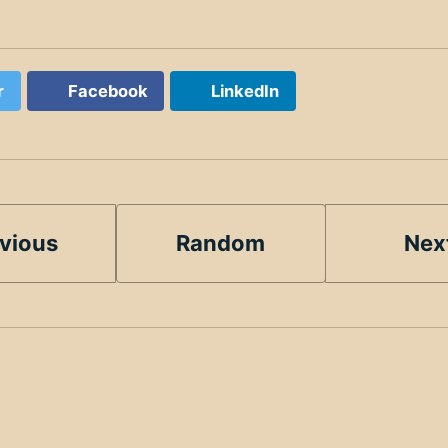
r
Facebook
LinkedIn
vious
Random
Nex