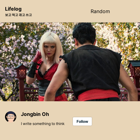
Skip
Skip
Skip
Lifelog
Random
Toggle
to
to
to
보고 먹고 겪고 쓰고
search
primary
content
footer
navigation
Jongbin Oh
Follow
I write something to think