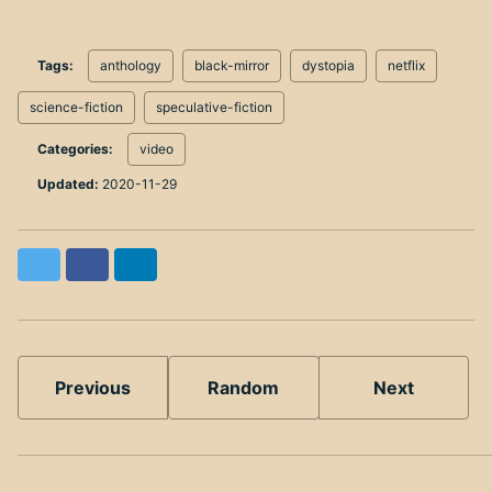
Tags:
anthology
black-mirror
dystopia
netflix
science-fiction
speculative-fiction
Categories:
video
Updated:
2020-11-29
Twitter
Facebook
LinkedIn
Previous
Random
Next