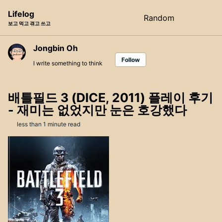
Skip
Skip
Skip
Lifelog
Random
Toggle
to
to
to
보고 먹고 겪고 쓰고
search
primary
content
footer
navigation
Jongbin Oh
Follow
I write something to think
배틀필드 3 (DICE, 2011) 플레이 후기
- 재미는 없었지만 눈은 호강했다
less than 1 minute read