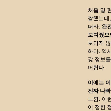
처음 몇 
짤했는데,
더라.
완전
보여줬으면
보이지 않
하다. 역
갖 정보를
어렵다.
이에는 이
진짜 나빠
느낌. 이
이 정한 