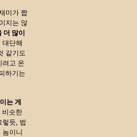
 재미가 짭
보이지는 않
 더 많이
리 대단해
것 같기도
이려고 온
 피하기는
먹이는 게
 비슷한
그렇듯, 법
는 놈이니