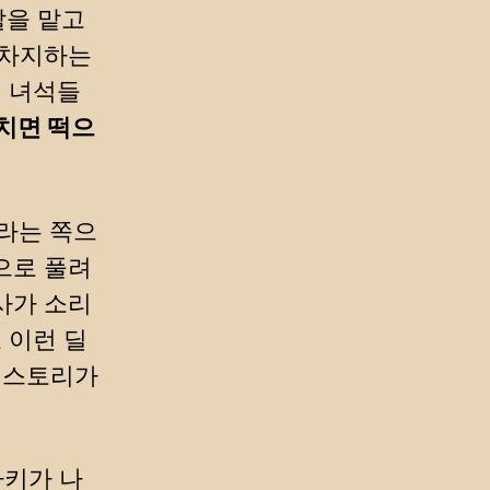
할을 맡고
독차지하는
런 녀석들
 치면 떡으
라는 쪽으
으로 풀려
사가 소리
 이런 딜
면 스토리가
마키가 나