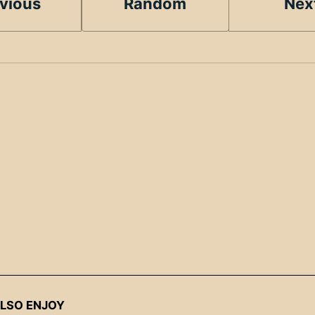
vious
Random
Nex
LSO ENJOY