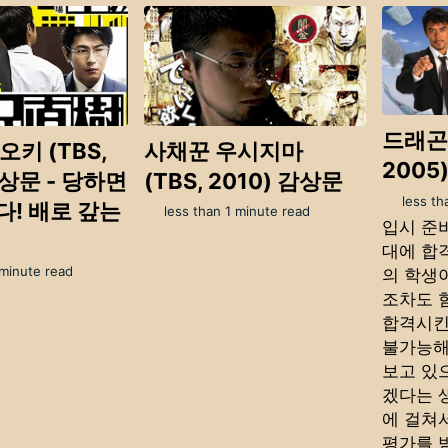
드래곤 
키 (TBS,
사채꾼 우시지마
2005
감상문 - 당하면
(TBS, 2010) 감상문
less th
! 배로 갚는
less than 1 minute read
입시 준
대에 합
 minute read
의 학생
조차도 
합격시킨
불가능해
보고 있
겠다는 
에 걸쳐
평가를 