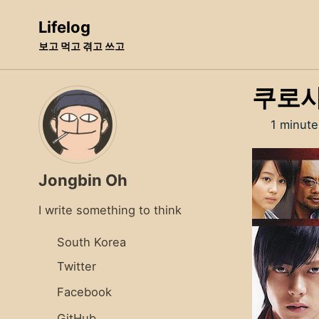
Skip
Skip
Skip
Lifelog
to
to
to
보고 먹고 겪고 쓰고
primary
content
footer
navigation
쿠로사기
1 minute
Jongbin Oh
I write something to think
South Korea
Twitter
Facebook
GitHub