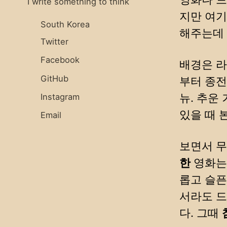
I write something to think
지만 여기
South Korea
해주는데 
Twitter
Facebook
배경은 라
GitHub
부터 종전
뉴. 추운
Instagram
있을 때 
Email
보면서 
한
영화는 
롭고 슬픈
서라도 드
다. 그때