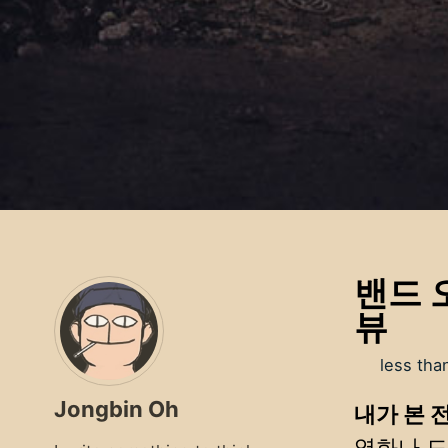
밴드 오
뷰
less tha
Jongbin Oh
내가 본 
영화나 