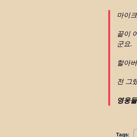
마이크
끝이 
군요.
할아버
전 그랬
영웅들
Tags: