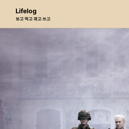
Skip
Skip
Skip
Lifelog
to
to
to
보고 먹고 겪고 쓰고
primary
content
footer
navigation