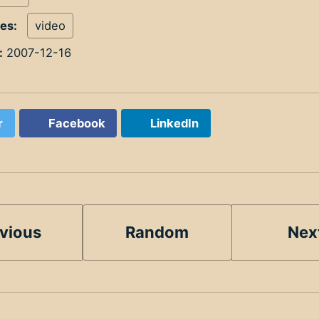
ies:
video
:
2007-12-16
r
Facebook
LinkedIn
vious
Random
Nex