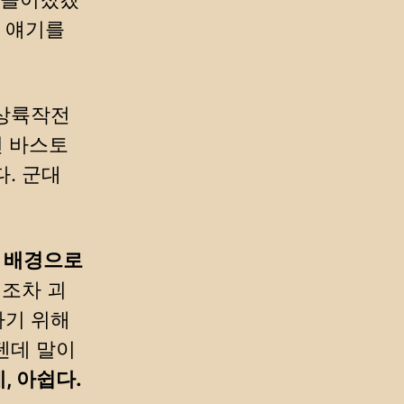
 얘기를
 상륙작전
편 바스토
. 군대
을 배경으로
것조차 괴
하기 위해
텐데 말이
, 아쉽다.