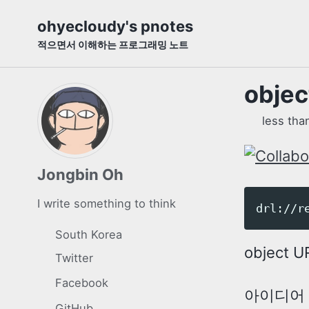
Skip
Skip
Skip
ohyecloudy's pnotes
to
to
to
적으면서 이해하는 프로그래밍 노트
primary
content
footer
navigation
obje
less tha
Jongbin Oh
I write something to think
South Korea
objec
Twitter
Facebook
아이디어 
GitHub