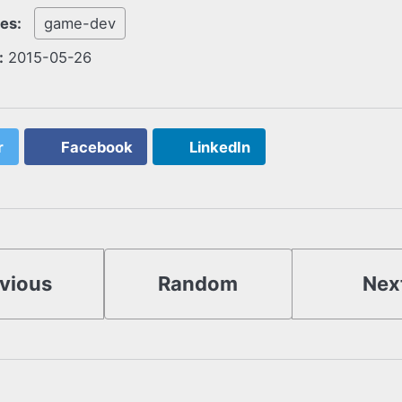
ies:
game-dev
:
2015-05-26
r
Facebook
LinkedIn
vious
Random
Nex