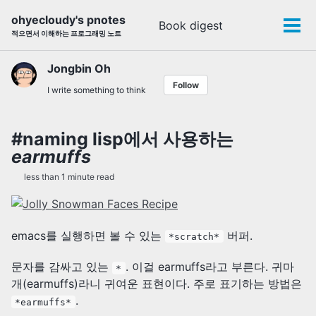
Skip
Skip
Skip
ohyecloudy's pnotes
Book digest
Toggle
to
to
to
Tog
적으면서 이해하는 프로그래밍 노트
search
primary
content
footer
men
navigation
Jongbin Oh
Follow
I write something to think
#naming lisp에서 사용하는
earmuffs
less than 1 minute read
emacs를 실행하면 볼 수 있는
버퍼.
*scratch*
문자를 감싸고 있는
. 이걸 earmuffs라고 부른다. 귀마
*
개(earmuffs)라니 귀여운 표현이다. 주로 표기하는 방법은
.
*earmuffs*