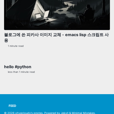
블로그에 쓴 피카사 이미지 교체 - emacs lisp 스크립트 사
용
1 minute read
hello #python
less than 1 minute read
FEED
© 2026
ohyecloudy's pnotes
. Powered by
Jekyll
&
Minimal Mistakes
.