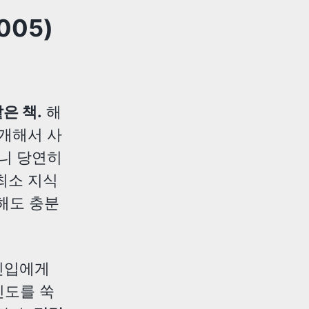
005)
은 책.
해
소개해서 사
하니 당연히
최소 지식
 해도 충분
신입에게
진도를 쑥