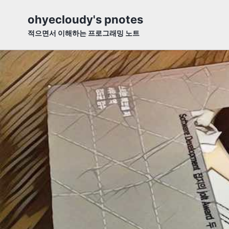
Skip
Skip
Skip
ohyecloudy's pnotes
to
to
to
적으면서 이해하는 프로그래밍 노트
primary
content
footer
navigation