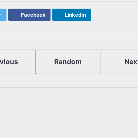
r
Facebook
LinkedIn
vious
Random
Nex