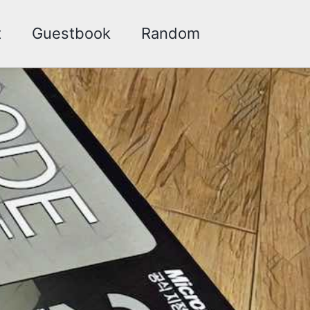
t
Guestbook
Random
Toggle
search