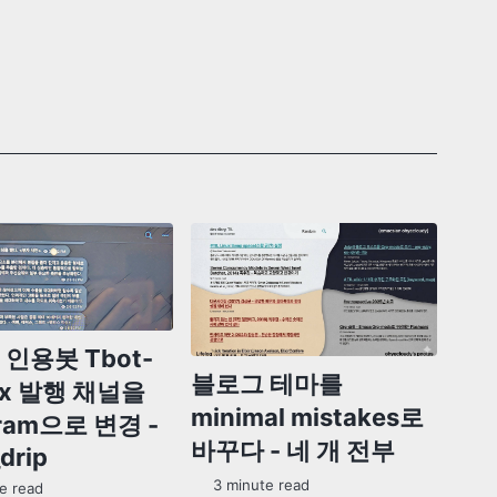
인용봇 Tbot-
블로그 테마를
ex 발행 채널을
minimal mistakes로
gram으로 변경 -
바꾸다 - 네 개 전부
drip
3 minute read
e read