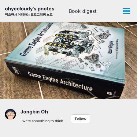
Skip
Skip
Skip
ohyecloudy's pnotes
Book digest
Toggle
to
to
to
Tog
적으면서 이해하는 프로그래밍 노트
search
primary
content
footer
men
navigation
Jongbin Oh
Follow
I write something to think