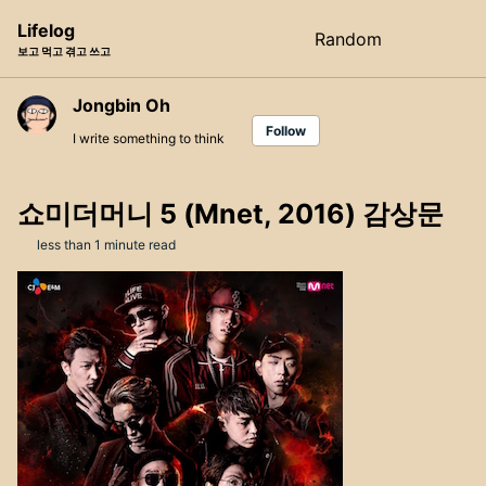
Skip
Skip
Skip
Lifelog
Random
Toggle
to
to
to
보고 먹고 겪고 쓰고
search
primary
content
footer
navigation
Jongbin Oh
Follow
I write something to think
쇼미더머니 5 (Mnet, 2016) 감상문
less than 1 minute read