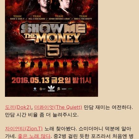
도끼(Dok2)
,
더콰이엇(The Quiett)
만담 재미는 여전하다.
만담 시간 비율 좀 더 늘려주시오.
자이언티(Zion.T)
노래 찾아봤다. 쇼미더머니 덕분에 알아
가네.
좋은 노래 많다
. 중2병 걸린 듯한 포즈라서 처음엔 병