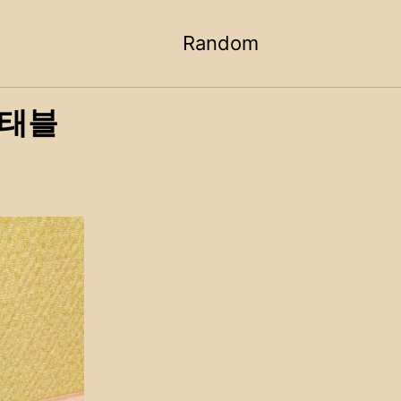
Random
Toggle
search
) 태블