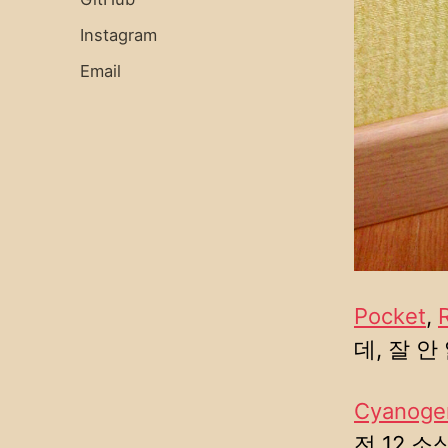
Instagram
Email
Pocket
,
데, 잘 안
Cyanoge
전 12 소