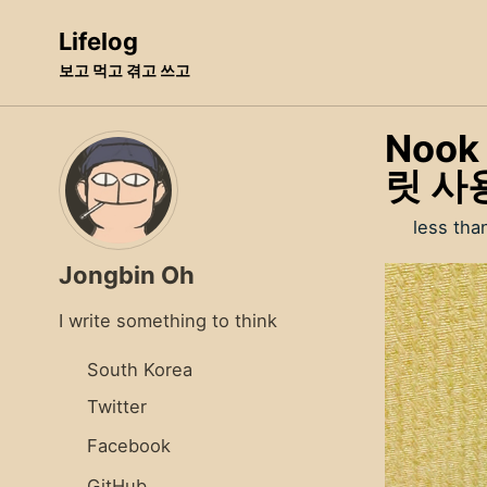
Skip
Skip
Skip
Lifelog
to
to
to
보고 먹고 겪고 쓰고
primary
content
footer
navigation
Nook
릿 사
less tha
Jongbin Oh
I write something to think
South Korea
Twitter
Facebook
GitHub