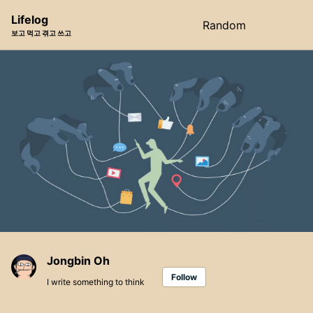
Skip
Skip
Skip
Lifelog
Random
Toggle
to
to
to
보고 먹고 겪고 쓰고
search
primary
content
footer
navigation
Jongbin Oh
Follow
I write something to think