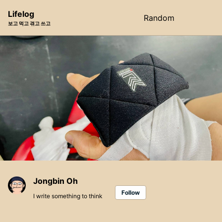
Skip
Skip
Skip
Lifelog
Random
Toggle
to
to
to
보고 먹고 겪고 쓰고
search
primary
content
footer
navigation
Jongbin Oh
Follow
I write something to think