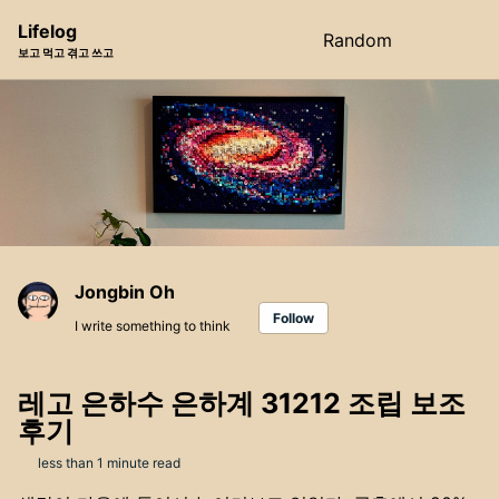
Skip
Skip
Skip
Lifelog
Random
Toggle
to
to
to
보고 먹고 겪고 쓰고
search
primary
content
footer
navigation
Jongbin Oh
Follow
I write something to think
레고 은하수 은하계 31212 조립 보조
후기
less than 1 minute read