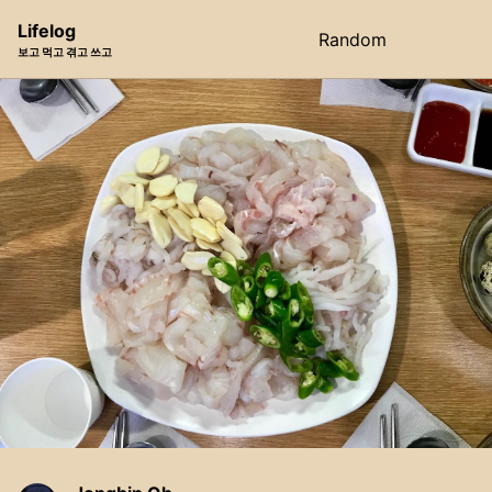
Skip
Skip
Skip
Lifelog
Random
Toggle
to
to
to
보고 먹고 겪고 쓰고
search
primary
content
footer
navigation