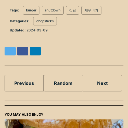
Tags:
burger
shutdown
강남
새우버거
Categories:
chopsticks
Updated:
2024-03-09
Twitter
Facebook
LinkedIn
Previous
Random
Next
YOU MAY ALSO ENJOY