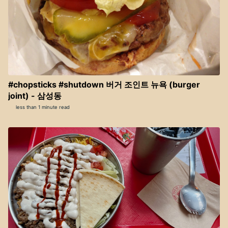
#chopsticks #shutdown 버거 조인트 뉴욕 (burger
joint) - 삼성동
less than 1 minute read