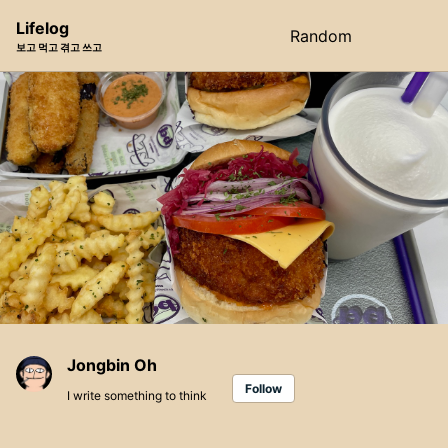
Skip
Skip
Skip
Lifelog
Random
Toggle
to
to
to
보고 먹고 겪고 쓰고
search
primary
content
footer
navigation
Jongbin Oh
Follow
I write something to think