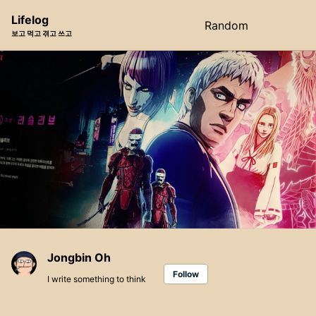
Skip
Skip
Skip
Lifelog
Random
Toggle
to
to
to
보고 먹고 겪고 쓰고
search
primary
content
footer
navigation
Jongbin Oh
Follow
I write something to think