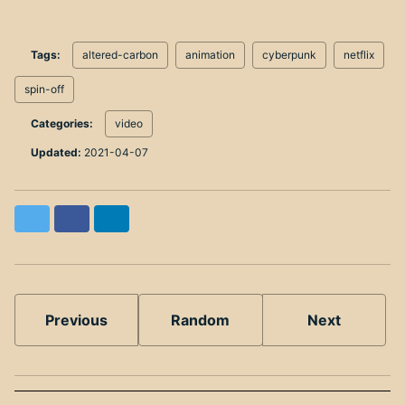
Tags:
altered-carbon
animation
cyberpunk
netflix
spin-off
Categories:
video
Updated:
2021-04-07
Twitter
Facebook
LinkedIn
Previous
Random
Next