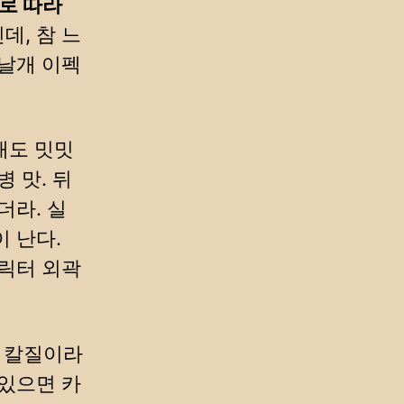
대로 따라
데, 참 느
 날개 이펙
래도 밋밋
병 맛. 뒤
더라. 실
 난다.
캐릭터 외곽
 칼질이라
 있으면 카