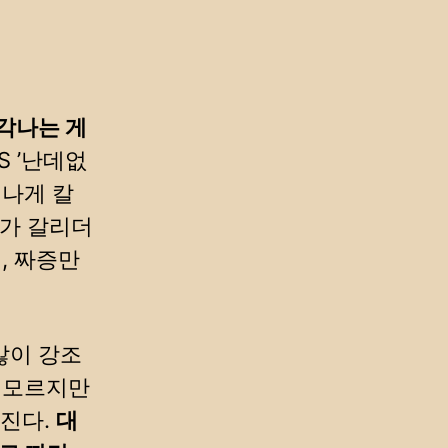
각나는 게
S ’난데없
신나게 칼
다가 갈리더
, 짜증만
많이 강조
잘 모르지만
진다.
대