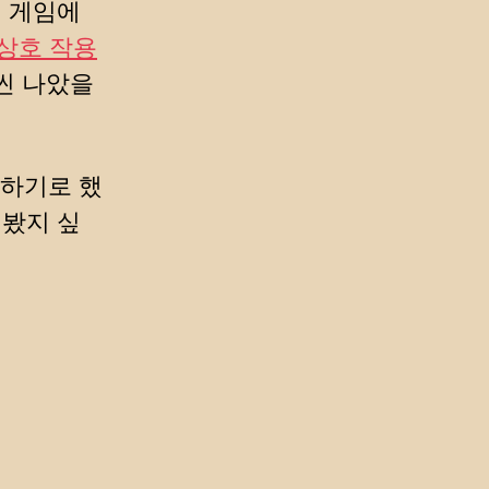
션 게임에
상호 작용
씬 나았을
만하기로 했
 봤지 싶