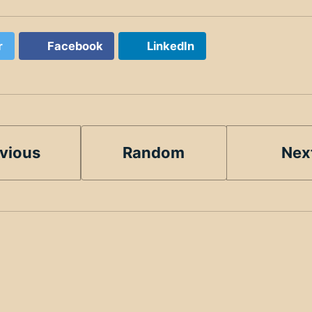
r
Facebook
LinkedIn
vious
Random
Nex