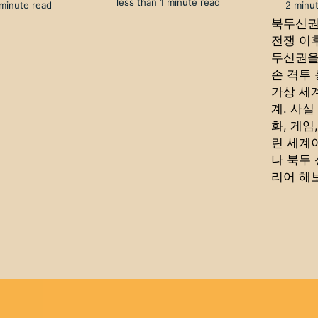
less than 1 minute read
 minute read
2 minut
북두신권
전쟁 이
두신권을
손 격투
가상 세
계. 사실
화, 게임
린 세계
나 북두
리어 해보