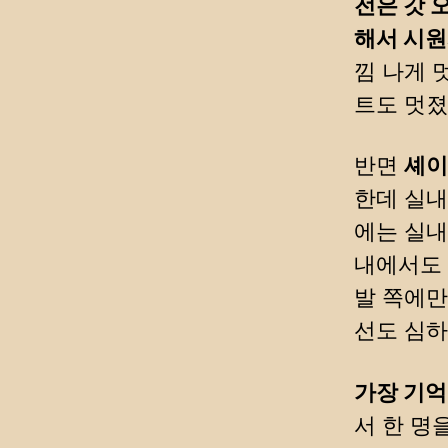
전은 갓 
해서 시원
낌 나게 
트도 멋졌
반면
셰이
한데 실내에
에는 실내
내에서도 
발 쪽에만
선도 심하
가장 기억
서 한 명