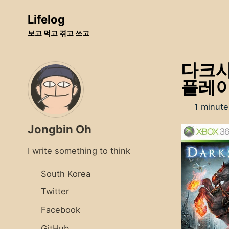
Skip
Skip
Skip
Lifelog
to
to
to
보고 먹고 겪고 쓰고
primary
content
footer
navigation
다크사이
플레이
1 minute
Jongbin Oh
I write something to think
South Korea
Twitter
Facebook
GitHub