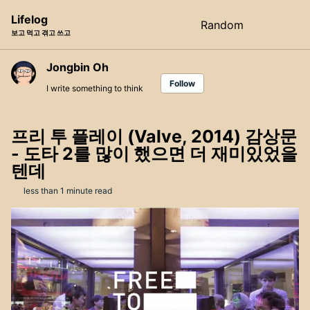
Skip
Skip
Skip
Lifelog
Random
Toggle
to
to
to
보고 먹고 겪고 쓰고
search
primary
content
footer
navigation
Jongbin Oh
Follow
I write something to think
프리 투 플레이 (Valve, 2014) 감상문
- 도타 2를 많이 했으면 더 재미있었을
텐데
less than 1 minute read