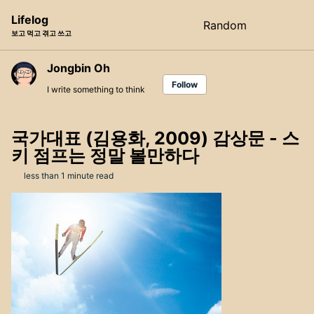
Skip
Skip
Skip
Lifelog
Random
Toggle
to
to
to
보고 먹고 겪고 쓰고
search
primary
content
footer
navigation
Jongbin Oh
Follow
I write something to think
국가대표 (김용화, 2009) 감상문 - 스
키 점프는 정말 볼만하다
less than 1 minute read