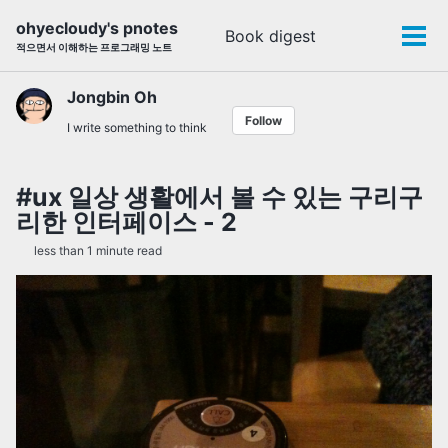
Skip
Skip
Skip
ohyecloudy's pnotes
Book digest
Toggle
to
to
to
Tog
적으면서 이해하는 프로그래밍 노트
search
primary
content
footer
men
navigation
Jongbin Oh
Follow
I write something to think
#ux 일상 생활에서 볼 수 있는 구리구
리한 인터페이스 - 2
less than 1 minute read