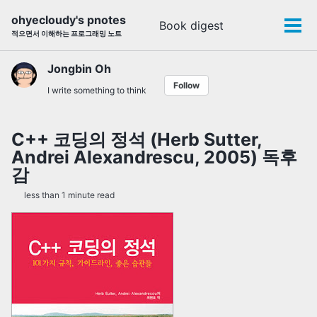
Skip
Skip
Skip
ohyecloudy's pnotes
Book digest
Toggle
to
to
to
Tog
적으면서 이해하는 프로그래밍 노트
search
primary
content
footer
men
navigation
Jongbin Oh
Follow
I write something to think
C++ 코딩의 정석 (Herb Sutter,
Andrei Alexandrescu, 2005) 독후
감
less than 1 minute read