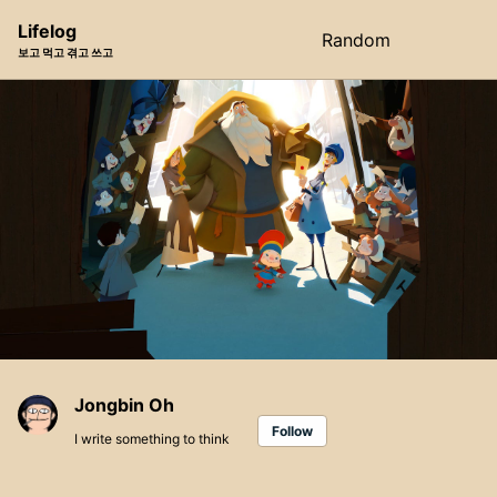
Skip
Skip
Skip
Lifelog
Random
Toggle
to
to
to
보고 먹고 겪고 쓰고
search
primary
content
footer
navigation
Jongbin Oh
Follow
I write something to think