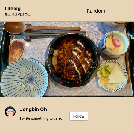
Skip
Skip
Skip
Lifelog
Random
Toggle
to
to
to
보고 먹고 겪고 쓰고
search
primary
content
footer
navigation
Jongbin Oh
Follow
I write something to think