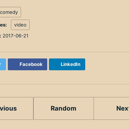
comedy
ies:
video
:
2017-06-21
r
Facebook
LinkedIn
vious
Random
Nex