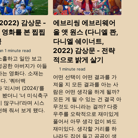
(2022) 감상문 -
에브리씽 에브리웨어
 영화를 본 찝찝
올 앳 원스 (다니엘 콴,
끝
다니엘 쉐이너트,
2022) 감상문 - 전략
an 1 minute read
소홀하고 일만 보고
적으로 밝게 살기
성공한 아버지가 아들
1 minute read
하는 영화다. 소재는
어떤 선택이 어떤 결과를 가
다. ’쿼터백
져올 지 모든 결과를 아는 사
’와 ’리시버 (2024)’를
람은 어떤 생각을 하게 될까?
 봤더니 ’너 미식축구
모든 게 될 수 있는 건 결국 아
 많구나!’라며 시스
무것도 아니라는 걸까? 다중
천해 줘서 보게 됐다.
우주를 오락적으로 재미있게
풀어서 아무 생각 없이 봐도
재미있다. 생각할 거리를 하
나라도 집어 들고 곰곰이 생