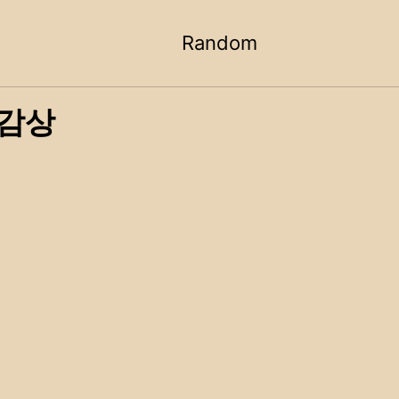
Random
Toggle
search
 감상