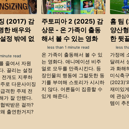
(2017) 감
주토피아 2 (2025) 감
홈 팀 
유명한 배우와
상문 - 온 가족이 출동
양산형
설정 밖에 없
해서 볼 수 있는 영화
한 뒷
less than 1 minute read
less th
온 가족이 출동해서 볼 수 있
가정에 
 minute read
는 영화다. 애니메이션 비주
달려서 
를 줄여서 자원
얼로 모두를 만족시킨다. 등
과 화해
다. 끌리는 설정
장인물의 행동에 그럴듯한 동
미식축구
만 전개도 지루하
기를 부여해 스토리가 시시하
(2023)
방주로 다운사이징
지 않다. 어른들이 집중할 수
재미있게
 급격한 주제 전
있게 해준다.
에 관심이
해가 잘 안됐다.
템이 추
 협박받은 걸까?
 왜 출연한거지?