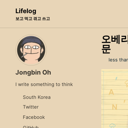
Skip
Skip
Skip
Lifelog
to
to
to
보고 먹고 겪고 쓰고
primary
content
footer
navigation
오베라
문
less tha
Jongbin Oh
I write something to think
South Korea
Twitter
Facebook
GitHub