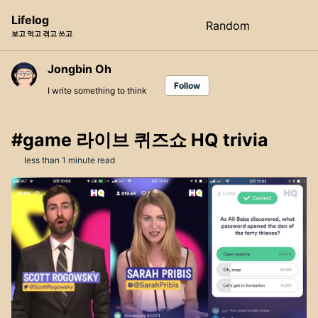
Skip
Skip
Skip
Lifelog
Random
Toggle
to
to
to
보고 먹고 겪고 쓰고
search
primary
content
footer
navigation
Jongbin Oh
Follow
I write something to think
#game 라이브 퀴즈쇼 HQ trivia
less than 1 minute read