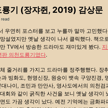
룡기 (장쟈쥔, 2019) 감상문
 read
ix에서 우연히 포스터를 보고 누를까 말까 고민했다
망설였지만 옛날 생각이 나서 클릭했다. 책으
만 TV에서 방송한 드라마도 재미있게 봤다.
지
6년판 의천도룡기였다
.
체 줄거리를 가지고 드라마를 정주행했다. 장
손과 빙화도, 현명신장, 원숭이 뱃속 구양진경, 
곤대나이, 조민과 만안사, 영사도에서의 의천검
대회와 같이 굵직한 사건을 보니 옛날 생각이 
면도 가끔 생각이 났다. 예전 기억에는 금화파