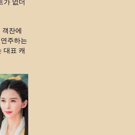
트가 없더
? 객잔에
기 연주하는
 대표 캐