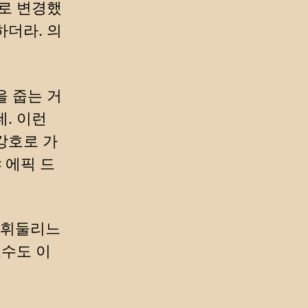
으로 변경했
하더라. 의
을 줍는 거
. 이런
강호로 가
 에픽 드
 휘둘리느
고수도 이