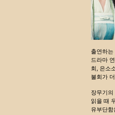
출연하는 
드라마 연
회, 은소
불회가 더
장무기의 
읽을 때 
유부단함은