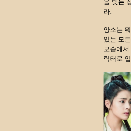
을 벗는 
라.
양소는 뭐
있는 모든
모습에서 
릭터로 입