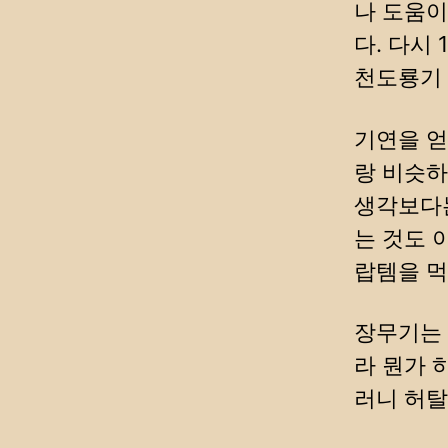
나 도움이
다. 다시
천도룡기 
기연을 얻
랑 비슷하
생각보다는
는 것도 
랍템을 먹
장무기는
라 뭔가 
러니 허탈