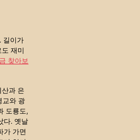
. 길이가
로도 재미
금 찾아보
취산과 은
명교와 광
과 도룡도,
났다. 옛날
파가 가면