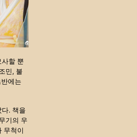
묘사할 뿐
조민, 불
 초반에는
다. 책을
장무기의 우
가 무척이