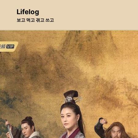
Skip
Skip
Skip
Lifelog
to
to
to
보고 먹고 겪고 쓰고
primary
content
footer
navigation