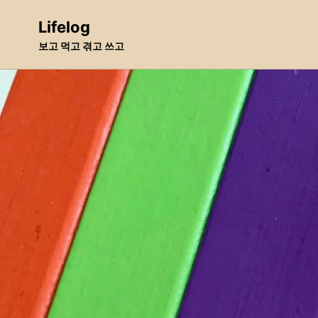
Skip
Skip
Skip
Lifelog
to
to
to
보고 먹고 겪고 쓰고
primary
content
footer
navigation