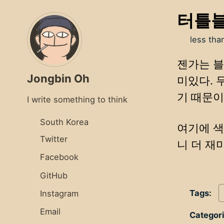
터틀블
less tha
젠가는 블
Jongbin Oh
미있다. 
기 때문이
I write something to think
South Korea
여기에 색
Twitter
니 더 재
Facebook
GitHub
Tags:
Instagram
Email
Categor