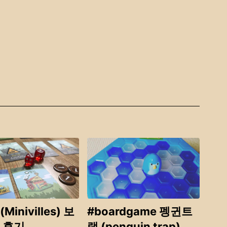
inivilles) 보
#boardgame 펭귄트
 후기
랩 (penguin trap)