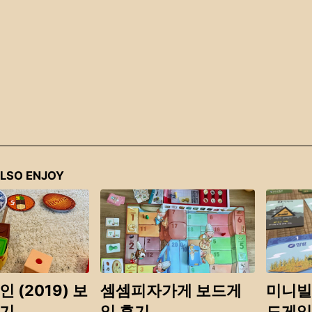
LSO ENJOY
 (2019) 보
셈셈피자가게 보드게
미니빌(M
후기
임 후기
드게임