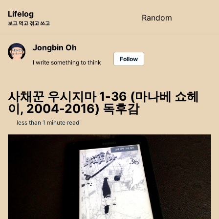
Skip
Skip
Skip
Lifelog
Random
Toggle
to
to
to
보고 먹고 겪고 쓰고
search
primary
content
footer
navigation
Jongbin Oh
Follow
I write something to think
사채꾼 우시지마 1-36 (마나베 쇼헤
이, 2004-2016) 독후감
less than 1 minute read