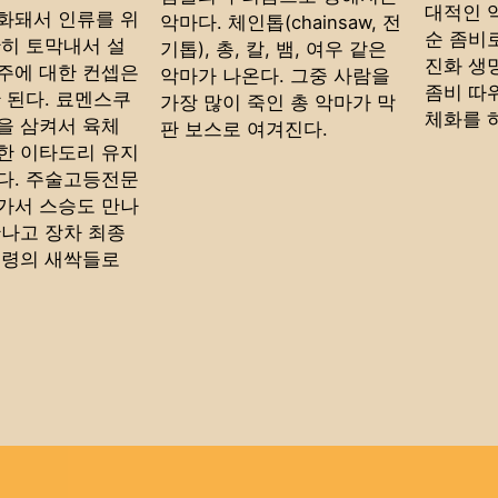
대적인 
화돼서 인류를 위
악마다. 체인톱(chainsaw, 전
순 좀비
간히 토막내서 설
기톱), 총, 칼, 뱀, 여우 같은
진화 생
주에 대한 컨셉은
악마가 나온다. 그중 사람을
좀비 따
 된다. 료멘스쿠
가장 많이 죽인 총 악마가 막
체화를 
을 삼켜서 육체
판 보스로 여겨진다.
한 이타도리 유지
다. 주술고등전문
가서 스승도 만나
만나고 장차 최종
주령의 새싹들로