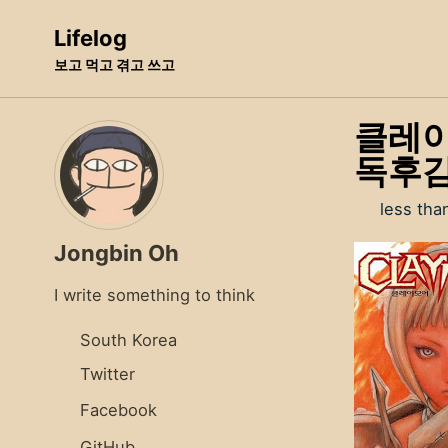
Skip
Skip
Skip
Lifelog
to
to
to
보고 먹고 겪고 쓰고
primary
content
footer
navigation
클레이
독후
less tha
Jongbin Oh
I write something to think
South Korea
Twitter
Facebook
GitHub