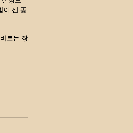
 설정도
힘이 센 종
 비트는 장