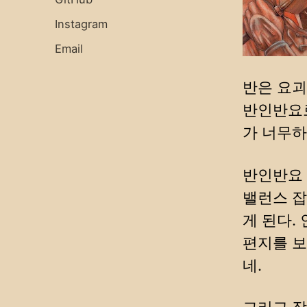
Instagram
Email
반은 요괴
반인반요로
가 너무하
반인반요 
밸런스 잡
게 된다.
편지를 보
네.