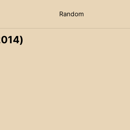
Random
Toggle
search
014)