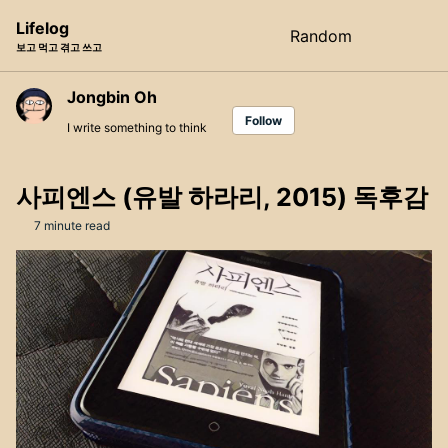
Skip
Skip
Skip
Lifelog
Random
Toggle
to
to
to
보고 먹고 겪고 쓰고
search
primary
content
footer
navigation
Jongbin Oh
Follow
I write something to think
사피엔스 (유발 하라리, 2015) 독후감
7 minute read