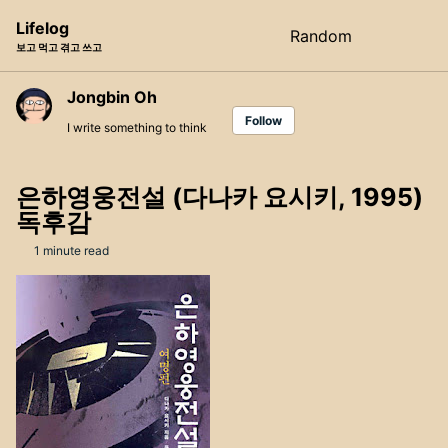
Skip
Skip
Skip
Lifelog
Random
Toggle
to
to
to
보고 먹고 겪고 쓰고
search
primary
content
footer
navigation
Jongbin Oh
Follow
I write something to think
은하영웅전설 (다나카 요시키, 1995)
독후감
1 minute read