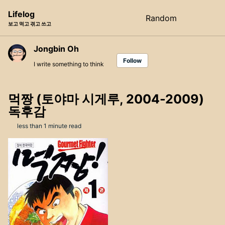
Skip
Skip
Skip
Lifelog
Random
Toggle
to
to
to
보고 먹고 겪고 쓰고
search
primary
content
footer
navigation
Jongbin Oh
Follow
I write something to think
먹짱 (토야마 시게루, 2004-2009)
독후감
less than 1 minute read