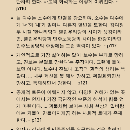
단하려 한다. 사고의 화석화는 이렇게 이뤄진다. -
p110
늘 다수는 소수에게 단결을 강요하며, 소수는 다수에
게 ’너’와 ’내’가 얼마나 다른지 열변을 토한다. 참여정
부 시절 ’한나라당과 열린우리당의 차이가 샛강이라
면, 열린우리당과 민주노동당의 차이는 한강’이라던
민주노동당의 주장에는 그런 맥락이 있다. - p117
개인적으로 가장 싫어하는 말이 ’보수는 부패로 망하
고, 진보는 분열로 망한다’는 주장이다. 그런데 돌아
보면 아니다. 보수나 진보나 조직과 권력의 생리는 똑
같다. … 내부 혁신을 못 해서 망하고, 획일화되면서
망하고, 독재하면서 망한다. - p121
공개적 토론이 이뤄지지 않고, 다양한 견해가 없는 곳
에서는 언제나 가장 극단적인 수준의 해석이 힘을 얻
게 마련이다. … 괴물처럼 보이는 사회 현상의 밑바탕
에는 괴물이 만들어지게끔 하는 사회적 토대가 존재
한다. - p131
약자가 강자에게 민주주의를 요구하는 것은 훈련이