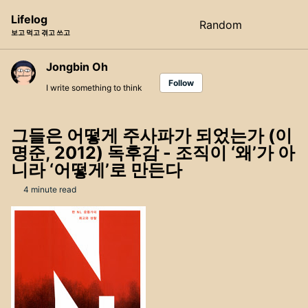
Skip
Skip
Skip
Lifelog
Random
Toggle
to
to
to
보고 먹고 겪고 쓰고
search
primary
content
footer
navigation
Jongbin Oh
Follow
I write something to think
그들은 어떻게 주사파가 되었는가 (이
명준, 2012) 독후감 - 조직이 ‘왜’가 아
니라 ‘어떻게’로 만든다
4 minute read