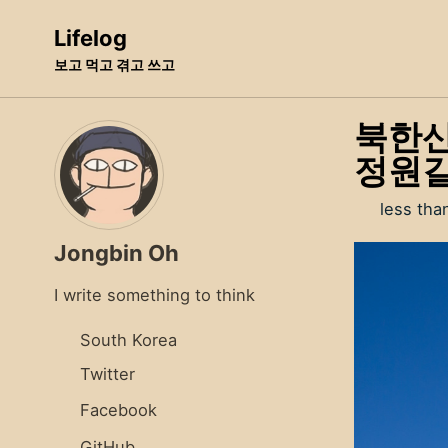
Skip
Skip
Skip
Lifelog
to
to
to
보고 먹고 겪고 쓰고
primary
content
footer
navigation
북한산
정원길
less tha
Jongbin Oh
I write something to think
South Korea
Twitter
Facebook
GitHub