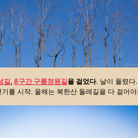
성길
,
8구간 구름정원길
을 걸었다
. 날이 풀렸다
걷기를 시작. 올해는 북한산 둘레길을 다 걸어야