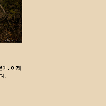
문에.
이제
다.