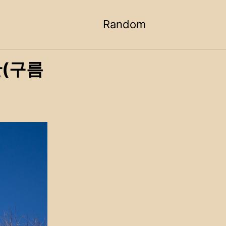
Random
Toggle
search
간(구름