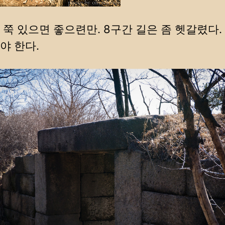
 쭉 있으면 좋으련만. 8구간 길은 좀 헷갈렸다.
야 한다.