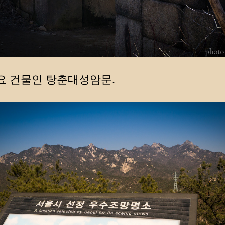
요 건물인 탕춘대성암문.