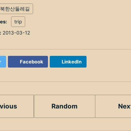
북한산둘레길
ies:
trip
:
2013-03-12
r
Facebook
LinkedIn
vious
Random
Nex