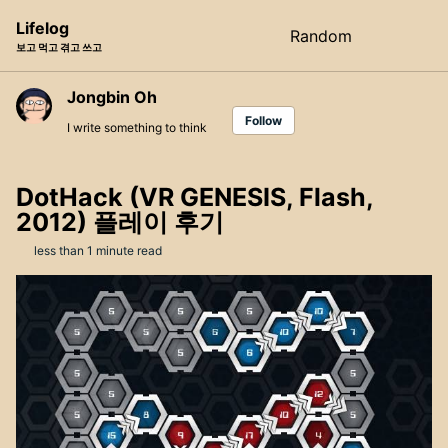
Skip
Skip
Skip
Lifelog
Random
Toggle
to
to
to
보고 먹고 겪고 쓰고
search
primary
content
footer
navigation
Jongbin Oh
Follow
I write something to think
DotHack (VR GENESIS, Flash,
2012) 플레이 후기
less than 1 minute read