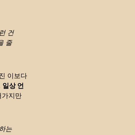
런 건
을 줄
까진 이보다
.
일상 언
어가지만
개하는