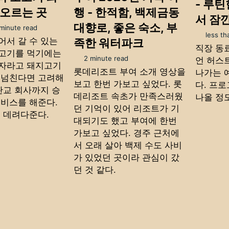
- 루
오르는 곳
행 - 한적함, 백제금동
서 잠
대향로, 좋은 숙소, 부
 minute read
less th
어서 갈 수 있는
족한 워터파크
직장 동
고기를 먹기에는
2 minute read
언 허스
자라고 돼지고기
롯데리조트 부여 소개 영상을
나가는 
 넘친다면 고려해
보고 한번 가보고 싶었다. 롯
다. 프
판교 회사까지 승
데리조트 속초가 만족스러웠
나올 정
서비스를 해준다.
던 기억이 있어 리조트가 기
도 데려다준다.
대되기도 했고 부여에 한번
가보고 싶었다. 경주 근처에
서 오래 살아 백제 수도 사비
가 있었던 곳이라 관심이 갔
던 것 같다.