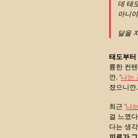
데 태
아니야
달을 
태도부터
륭한 컨텐
깐. ’
나는
졌으니깐.
최근 ’
나는
걸 느꼈다
다는 생각
피로가 그