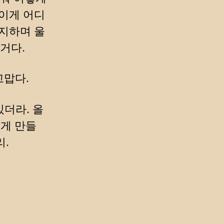
 이게 어디
유지하며 울
거다.
고맙다.
있더라. 올
렇게 만들
리.