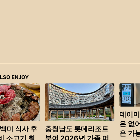
LSO ENJOY
데이미
은 없
백미 식사 후
충청남도 롯데리조트
은 가
성비 소고기 회
부여 2026년 가족 여