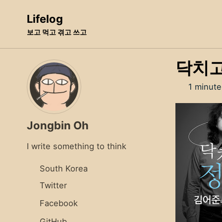
Skip
Skip
Skip
Lifelog
to
to
to
보고 먹고 겪고 쓰고
primary
content
footer
navigation
닥치고
1 minute
Jongbin Oh
I write something to think
South Korea
Twitter
Facebook
GitHub