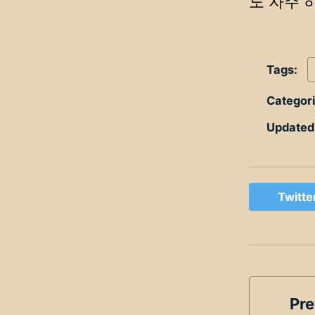
도 자주 
Tags:
Categor
Updated
Twitte
Pre