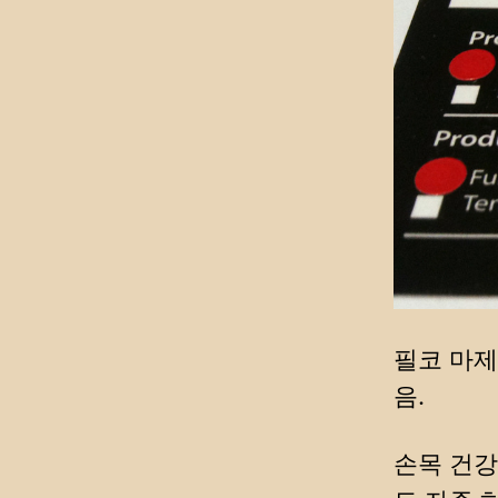
필코 마제
음.
손목 건강