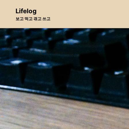
Skip
Skip
Skip
Lifelog
to
to
to
보고 먹고 겪고 쓰고
primary
content
footer
navigation