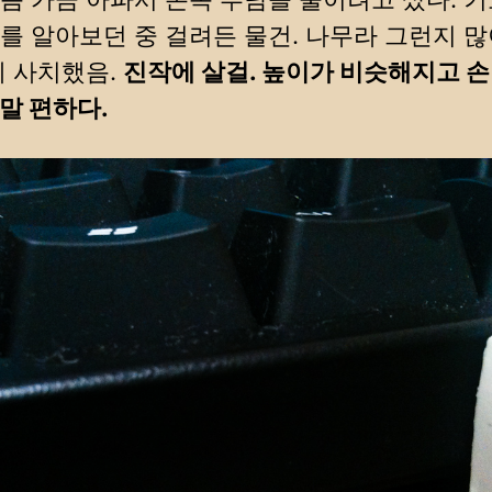
를 알아보던 중 걸려든 물건. 나무라 그런지 많
에 사치했음.
진작에 살걸. 높이가 비슷해지고 손
말 편하다.