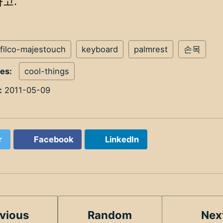
하고.
filco-majestouch
keyboard
palmrest
손목
ies:
cool-things
:
2011-05-09
r
Facebook
LinkedIn
vious
Random
Nex