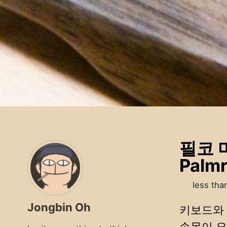
필코 
Palm
less tha
Jongbin Oh
키보드와 
손목이 요