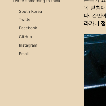
I write something to think
목 받침대
South Korea
다. 간만
Twitter
라가니 정
Facebook
GitHub
Instagram
Email