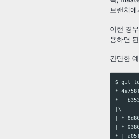
브랜치에서
이런 경
용하면 된
간단한 예
$ git l
* 4e758
*   b353
|\

| * 8d80
| * 9380
* | a05