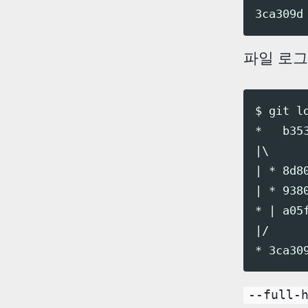
파일 로그
$ git l
*   b353
|\

| * 8d80
| * 9380
* | a05
|/

--full-