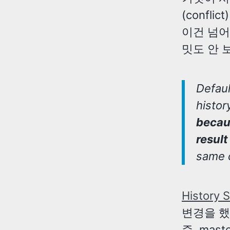
(confl
이건 넘어간
밋도 안 
Defaul
histor
becau
result
same 
History S
변경을 했
즉, ma