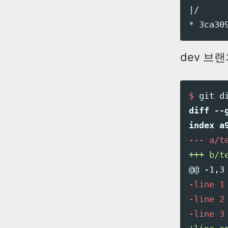
|/

dev 브랜
$
diff --g
@@ -1,3
-line 1

-line 2
