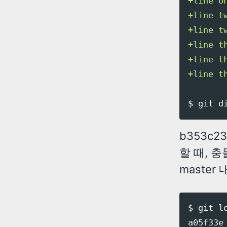
+line on
+line tw
+line tw
+line th
+line th
b353c
할 때, 충
master
$ git lo
a05f33e