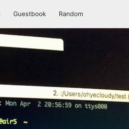
t
Guestbook
Random
Toggle
search