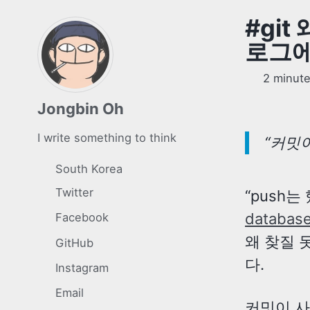
#git
로그에
2 minute
Jongbin Oh
I write something to think
“커밋
South Korea
Twitter
“push는
databa
Facebook
왜 찾질 못
GitHub
다.
Instagram
Email
커밋이 사