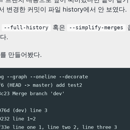
 변경한 커밋이 파일 history에서 안 보였다.
우
혹은
--full-history
--simplify-merges
다.
를 만들어봤다.
og --graph --oneline --decorate

f6 (HEAD -> master) add test2

c23 Merge branch 'dev'

76d (dev) line 3

232 line 1~2

f33e line one 1, line two 2, line three 3
