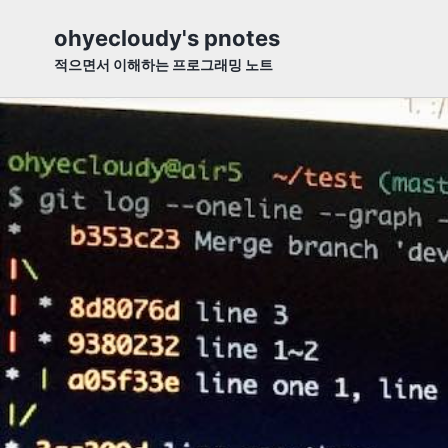
Skip
Skip
Skip
ohyecloudy's pnotes
to
to
to
적으면서 이해하는 프로그래밍 노트
primary
content
footer
navigation