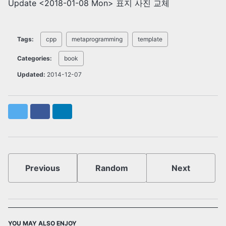
Update
<2018-01-08 Mon>
표지 사진 교체
Tags:
cpp
metaprogramming
template
Categories:
book
Updated:
2014-12-07
Twitter
Facebook
LinkedIn
Previous
Random
Next
YOU MAY ALSO ENJOY