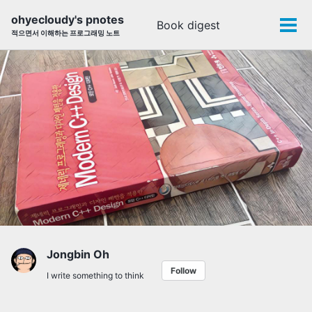
Skip
Skip
Skip
ohyecloudy's pnotes
Book digest
Toggle
to
to
to
Tog
적으면서 이해하는 프로그래밍 노트
search
primary
content
footer
men
navigation
Jongbin Oh
Follow
I write something to think