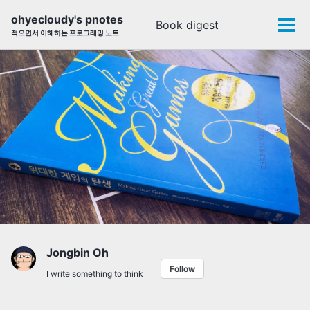
Skip
Skip
Skip
ohyecloudy's pnotes
Book digest
Toggle
to
to
to
Tog
적으면서 이해하는 프로그래밍 노트
search
primary
content
footer
men
navigation
Jongbin Oh
Follow
I write something to think